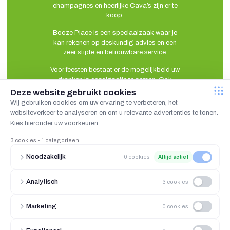
champagnes en heerlijke Cava’s zijn er te
koop.
Booze Place is een speciaalzaak waar je
kan rekenen op deskundig advies en een
zeer stipte en betrouwbare service.
Voor feesten bestaat er de mogelijkbeid uw
dranken in consignatie te nemen. Ook
glazen stellen wij gratis ter beschikking.
Voor bedrijven zijn wij gespecialiseerd in
het maken van relatiegeschenken. Waar je
mee kan uitpakken bij uw klanten…
Industriepark 6 unit 4 2235 Hulshout België -
015 / 22 60 02
-
info@boozeplace.be
“De wettelijke leeftijdsgrens voor de verkoop van alcohol is