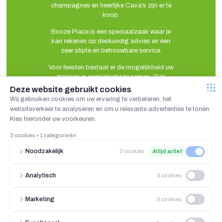
champagnes en heerlijke Cava’s zijn er te
koop.
Booze Place is een speciaalzaak waar je
kan rekenen op deskundig advies en een
zeer stipte en betrouwbare service.
Voor feesten bestaat er de mogelijkbeid uw
dranken in consignatie te nemen. Ook
glazen stellen wij gratis ter beschikking.
Voor bedrijven zijn wij gespecialiseerd in
het maken van relatiegeschenken. Waar je
mee kan uitpakken bij uw klanten…
Industriepark 6 unit 4 2235 Hulshout België -
015 / 22 60 02
-
info@boozeplace.be
“De wettelijke leeftijdsgrens voor de verkoop van alcohol is